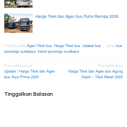
Harga Tiket dan Agen bus Putra Remaja 2026
Posting pada
Agen Tiket bus
,
Harga Tiket bus
,
Jadwal bus
Ditag
bus
ponorogo surabaya
,
travel ponorogo surabaya
Navigasi
Pos sebelumnya
Pos berikutnya
Update ! Harga Tiket dan Agen
Harga Tiket dan Agen bus Agung
pos
bus Arya Prima 2025
Sejati – Tiket Maret 2025
Tinggalkan Balasan