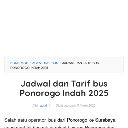
HOMEPAGE
/
AGEN TIKET BUS
/
JADWAL DAN TARIF BUS
PONOROGO INDAH 2025
Jadwal dan Tarif bus
Ponorogo Indah 2025
Oleh
admin1
Diposting pada
5 Maret 2025
Salah satu operator
bus dari Ponorogo ke Surabaya
yang saat ini banyak di minat i warga Ponorogo dan