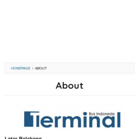
HOMEPAGE
/
ABOUT
About
Oleh
admin1
Diposting
pada
15
Desember
2021
Latar Belakang