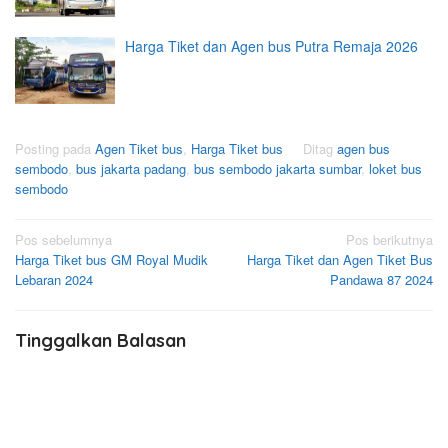
Harga Tiket dan Agen bus Putra Remaja 2026
Posting pada
Agen Tiket bus
,
Harga Tiket bus
Ditag
agen bus
sembodo
,
bus jakarta padang
,
bus sembodo jakarta sumbar
,
loket bus
sembodo
Navigasi
Pos sebelumnya
Pos berikutnya
Harga Tiket bus GM Royal Mudik
Harga Tiket dan Agen Tiket Bus
pos
Lebaran 2024
Pandawa 87 2024
Tinggalkan Balasan