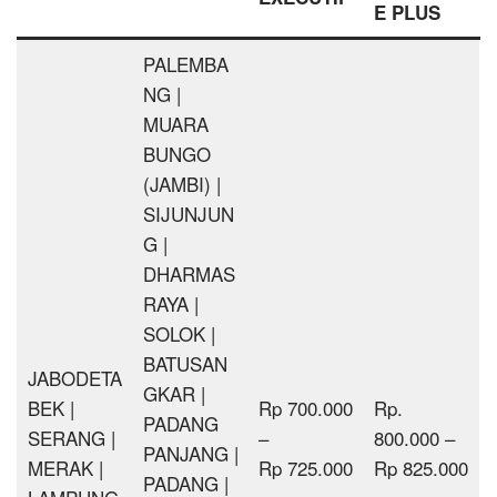
E PLUS
PALEMBA
NG |
MUARA
BUNGO
(JAMBI) |
SIJUNJUN
G |
DHARMAS
RAYA |
SOLOK |
BATUSAN
JABODETA
GKAR |
BEK |
Rp 700.000
Rp.
PADANG
SERANG |
–
800.000 –
PANJANG |
MERAK |
Rp 725.000
Rp 825.000
PADANG |