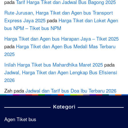
pada
Tarif Harga Tiket dan Jadwal Bus Bagong 2025
Rute Jurusan, Harga Tiket dan Agen bus Transport
Express Jaya 2025
pada
Harga Tiket dan Loket Agen
bus NPM – Tiket bus NPM
Harga Tiket dan Agen bus Harapan Jaya – Tiket 2025
pada
Harga Tiket dan Agen Bus Medali Mas Terbaru
2025
Inilah Harga Tiket bus Mahardhika Maret 2025
pada
Jadwal, Harga Tiket dan Agen Lengkap Bus Efisiensi
2026
Zah
pada
Jadwal dan Tarif bus Doa Ibu Terbaru 2026
Kategori
Agen Tiket bus