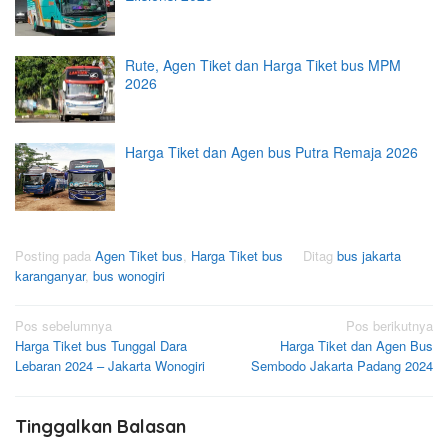
Rute, Agen Tiket dan Harga Tiket bus MPM
2026
Harga Tiket dan Agen bus Putra Remaja 2026
Posting pada
Agen Tiket bus
,
Harga Tiket bus
Ditag
bus jakarta
karanganyar
,
bus wonogiri
Navigasi
Pos sebelumnya
Pos berikutnya
Harga Tiket bus Tunggal Dara
Harga Tiket dan Agen Bus
pos
Lebaran 2024 – Jakarta Wonogiri
Sembodo Jakarta Padang 2024
Tinggalkan Balasan