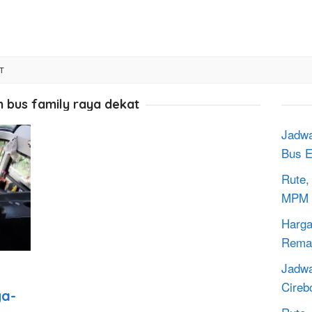
T
 bus family raya dekat
Jadwa
Bus E
Rute,
MPM 
Harga
Rema
Jadwa
n
Cireb
ya-