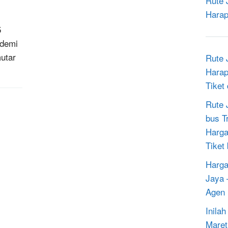
Rute 
Harap
5
ndemi
utar
Rute 
Harap
Tiket
Rute 
bus T
Harga
Tiket
Harga
Jaya 
Agen 
Inila
Maret