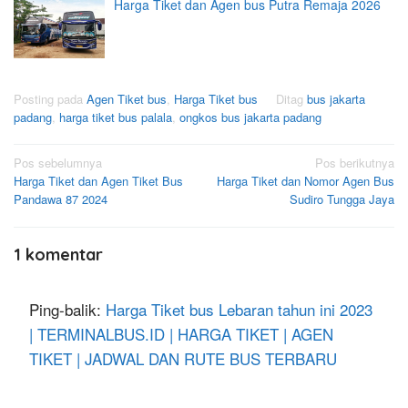
Harga Tiket dan Agen bus Putra Remaja 2026
Posting pada
Agen Tiket bus
,
Harga Tiket bus
Ditag
bus jakarta
padang
,
harga tiket bus palala
,
ongkos bus jakarta padang
Navigasi
Pos sebelumnya
Pos berikutnya
Harga Tiket dan Agen Tiket Bus
Harga Tiket dan Nomor Agen Bus
pos
Pandawa 87 2024
Sudiro Tungga Jaya
1 komentar
Ping-balik:
Harga Tiket bus Lebaran tahun ini 2023
| TERMINALBUS.ID | HARGA TIKET | AGEN
TIKET | JADWAL DAN RUTE BUS TERBARU