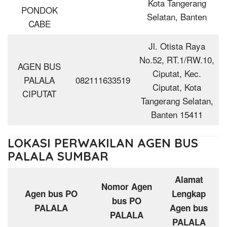
Kota Tangerang
PONDOK
Selatan, Banten
CABE
Jl. Otista Raya
No.52, RT.1/RW.10,
AGEN BUS
Ciputat, Kec.
PALALA
082111633519
Ciputat, Kota
CIPUTAT
Tangerang Selatan,
Banten 15411
LOKASI PERWAKILAN AGEN BUS
PALALA SUMBAR
Alamat
Nomor Agen
Agen bus PO
Lengkap
bus PO
PALALA
Agen bus
PALALA
PALALA