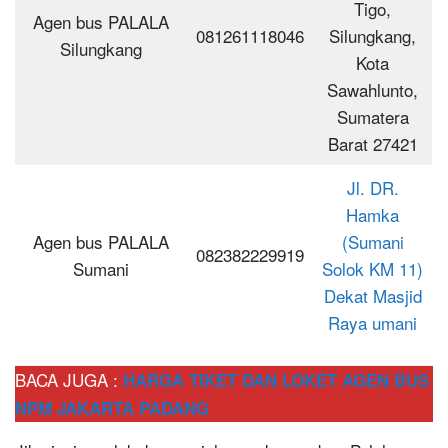
Tigo,
Agen bus PALALA
081261118046
Silungkang,
Silungkang
Kota
Sawahlunto,
Sumatera
Barat 27421
Jl. DR.
Hamka
Agen bus PALALA
(Sumani
082382229919
Sumani
Solok KM 11)
Dekat Masjid
Raya umani
BACA JUGA :
HARGA TIKET DAN LOKET AGEN BUS
NPM JAKARTA PADANG