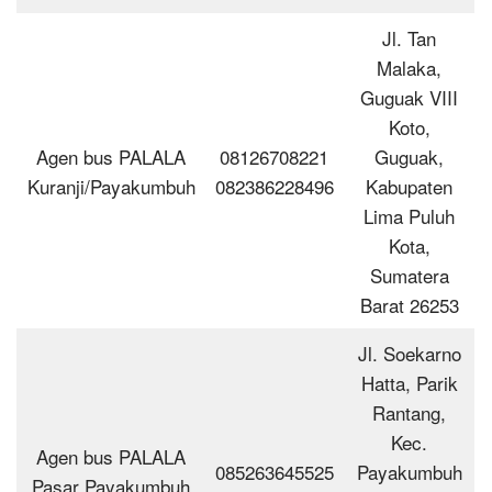
Jl. Tan
Malaka,
Guguak VIII
Koto,
Agen bus PALALA
08126708221
Guguak,
Kuranji/Payakumbuh
082386228496
Kabupaten
Lima Puluh
Kota,
Sumatera
Barat 26253
Jl. Soekarno
Hatta, Parik
Rantang,
Kec.
Agen bus PALALA
085263645525
Payakumbuh
Pasar Payakumbuh