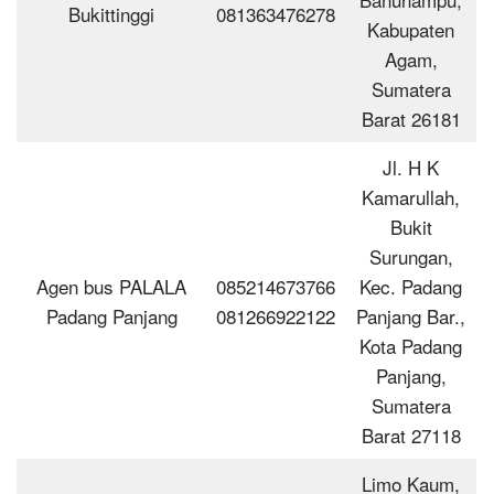
Bukittinggi
081363476278
Kabupaten
Agam,
Sumatera
Barat 26181
Jl. H K
Kamarullah,
Bukit
Surungan,
Agen bus PALALA
085214673766
Kec. Padang
Padang Panjang
081266922122
Panjang Bar.,
Kota Padang
Panjang,
Sumatera
Barat 27118
Limo Kaum,