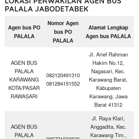
LOKASI PERWAKILAN AGEN BUS
PALALA JABODETABEK
Nomor Agen
Agen bus PO
Alamat Lengkap
bus PO
PALALA
Agen bus PALALA
PALALA
Jl. Arief Rahman
AGEN BUS
Hakim No.12,
PALALA
Nagasari, Kec.
082120491310
KARAWANG
Karawang Barat,
081284151552
KOTA/PASAR
Kabupaten
RAWASARI
Karawang, Jawa
Barat 41312
Jl. Raya Klari,
AGEN BUS
Anggadita, Kec.
PALALA
Karawang Tim.,
085771502526