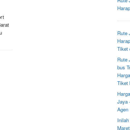
Rute 
Harap
rt
arat
u
Rute 
Harap
Tiket
Rute 
bus T
Harga
Tiket
Harga
Jaya 
Agen 
Inila
Maret