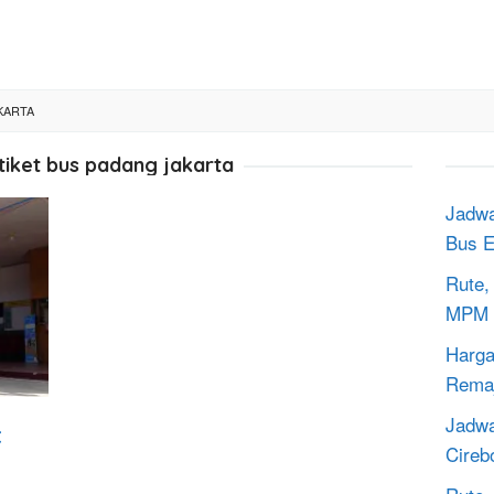
KARTA
tiket bus padang jakarta
Jadwa
Bus E
Rute,
MPM 
Harga
Rema
Jadwa
t
Cireb