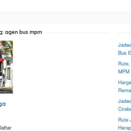
g:
agen bus mpm
Jadwa
Bus E
Rute,
MPM 
Harga
Rema
Jadwa
ga
Cireb
Rute 
Harap
Daftar