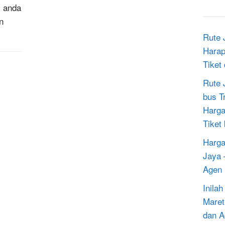
i anda
n
Rute 
Harap
Tiket
Rute 
bus T
Harga
Tiket
Harga
Jaya 
Agen 
Inila
Maret
dan A