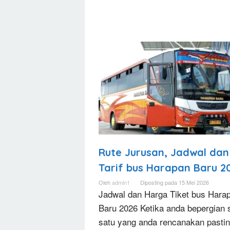
TERMINALBUS.ID
|
HARGA
TIKET
|
AGEN
TIKET
|
JADWAL
DAN
Rute Jurusan, Jadwal dan
RUTE
BUS
Tarif bus Harapan Baru 2
TERBARU
Oleh
admin1
Diposting pada
15 Mei 2026
Jadwal dan Harga Tiket bus Hara
Baru 2026 Ketika anda bepergian 
satu yang anda rencanakan pasti