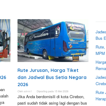
Jadwa
Bus E
Rute,
MPM 
Harga
Rema
Rute Jurusan, Harga Tiket
Jadwa
026
dan Jadwal Bus Setia Negara
Cireb
2026
pan
Rute 
Oleh
admin1
Diposting pada
15 Mei 2026
salah
Jika Anda berdomisili di kota Cirebon,
Harap
nya
pasti sudah tidak asing lagi dengan bus