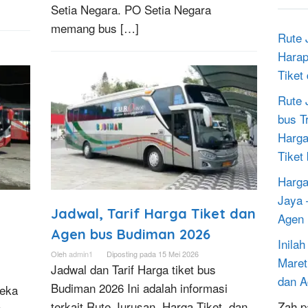
Setia Negara. PO Setia Negara
memang bus […]
Rute 
Harap
Tiket
Rute 
bus T
Harga
Tiket
Harga
Jaya 
Jadwal, Tarif Harga Tiket dan
Agen 
Agen bus Budiman 2026
Inila
Oleh
admin1
Diposting pada
15 Mei 2026
Maret
Jadwal dan Tarif Harga tiket bus
dan A
Budiman 2026 Ini adalah informasi
neka
Zah
p
terkait Rute Jurusan, Harga Tiket, dan