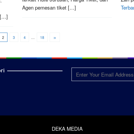
.
Terba
Agen pemesan tiket […]
 […]
2
3
4
…
18
ri
DEKA MEDIA